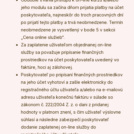
jeho modulu sa začína dňom prijatia platby na účet
poskytovateľa, najneskôr do troch pracovných dní
po prijatí tejto platby a trvá neobmedzene. Termín
neobmedzene je vysvetlený v bode 5 v sekcii
„Cena online služieb“.
Za zaplatenie užívateľom objednanej on-line
služby sa považuje pripísanie finančných
prostriedkov na účet poskytovateľa uvedený vo
faktúre, hoci aj zálohovej.
Poskytovateľ po pripísaní finančných prostriedkov
na jeho účet vyhotoví a zašle elektronicky do
registračného účtu užívateľa a/alebo na e-mailovú
adresu užívateľa konečnú faktúru v súlade so
zákonom č. 222/2004 Z. z. o dani z pridanej
hodnoty v platnom znení, s čím užívateľ výslovne
súhlasí a následne zabezpečí poskytovateľ
dodanie zaplatenej on-line služby do