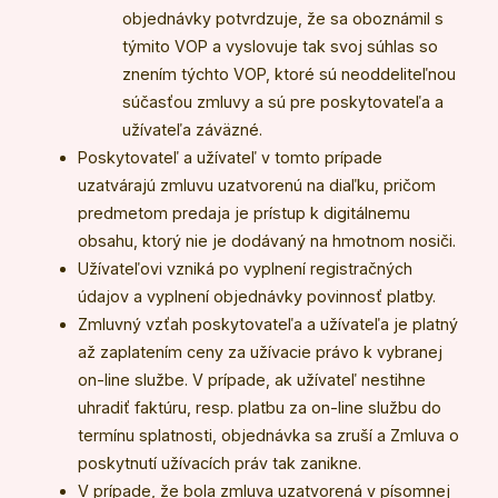
objednávky potvrdzuje, že sa oboznámil s
týmito VOP a vyslovuje tak svoj súhlas so
znením týchto VOP, ktoré sú neoddeliteľnou
súčasťou zmluvy a sú pre poskytovateľa a
užívateľa záväzné.
Poskytovateľ a užívateľ v tomto prípade
uzatvárajú zmluvu uzatvorenú na diaľku, pričom
predmetom predaja je prístup k digitálnemu
obsahu, ktorý nie je dodávaný na hmotnom nosiči.
Užívateľovi vzniká po vyplnení registračných
údajov a vyplnení objednávky povinnosť platby.
Zmluvný vzťah poskytovateľa a užívateľa je platný
až zaplatením ceny za užívacie právo k vybranej
on-line službe. V prípade, ak užívateľ nestihne
uhradiť faktúru, resp. platbu za on-line službu do
termínu splatnosti, objednávka sa zruší a Zmluva o
poskytnutí užívacích práv tak zanikne.
V prípade, že bola zmluva uzatvorená v písomnej