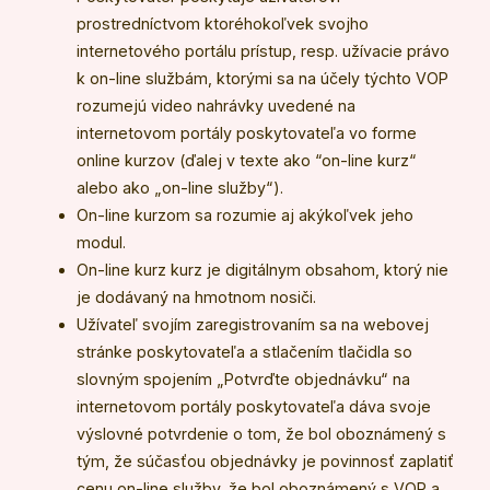
prostredníctvom ktoréhokoľvek svojho
internetového portálu prístup, resp. užívacie právo
k on-line službám, ktorými sa na účely týchto VOP
rozumejú video nahrávky uvedené na
internetovom portály poskytovateľa vo forme
online kurzov (ďalej v texte ako “on-line kurz“
alebo ako „on-line služby“).
On-line kurzom sa rozumie aj akýkoľvek jeho
modul.
On-line kurz kurz je digitálnym obsahom, ktorý nie
je dodávaný na hmotnom nosiči.
Užívateľ svojím zaregistrovaním sa na webovej
stránke poskytovateľa a stlačením tlačidla so
slovným spojením „Potvrďte objednávku“ na
internetovom portály poskytovateľa dáva svoje
výslovné potvrdenie o tom, že bol oboznámený s
tým, že súčasťou objednávky je povinnosť zaplatiť
cenu on-line služby, že bol oboznámený s VOP a