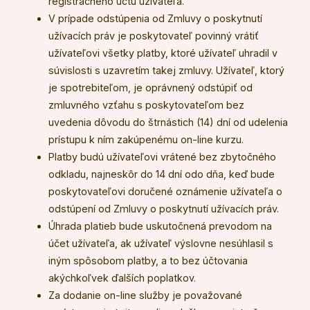
registračného účtu užívateľa.
V prípade odstúpenia od Zmluvy o poskytnutí
užívacích práv je poskytovateľ povinný vrátiť
užívateľovi všetky platby, ktoré užívateľ uhradil v
súvislosti s uzavretím takej zmluvy. Užívateľ, ktorý
je spotrebiteľom, je oprávnený odstúpiť od
zmluvného vzťahu s poskytovateľom bez
uvedenia dôvodu do štrnástich (14) dní od udelenia
prístupu k ním zakúpenému on-line kurzu.
Platby budú užívateľovi vrátené bez zbytočného
odkladu, najneskôr do 14 dní odo dňa, keď bude
poskytovateľovi doručené oznámenie užívateľa o
odstúpení od Zmluvy o poskytnutí užívacích práv.
Úhrada platieb bude uskutočnená prevodom na
účet užívateľa, ak užívateľ výslovne nesúhlasil s
iným spôsobom platby, a to bez účtovania
akýchkoľvek ďalších poplatkov.
Za dodanie on-line služby je považované