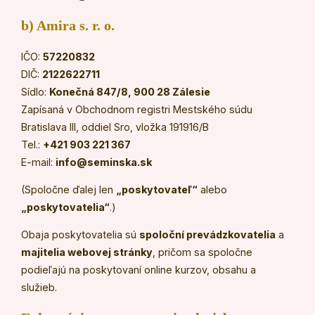
b) Amira s. r. o.
IČO:
57220832
DIČ:
2122622711
Sídlo:
Konečná 847/8, 900 28 Zálesie
Zapísaná v Obchodnom registri Mestského súdu
Bratislava III, oddiel Sro, vložka 191916/B
Tel.:
+421 903 221 367
E-mail:
info@seminska.sk
(Spoločne ďalej len
„poskytovateľ“
alebo
„poskytovatelia“
.)
Obaja poskytovatelia sú
spoloční prevádzkovatelia
a
majitelia webovej stránky
, pričom sa spoločne
podieľajú na poskytovaní online kurzov, obsahu a
služieb.