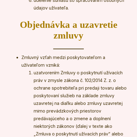
udelenie súhlasu so spracovaním osobných
údajov užívateľa.
Objednávka a uzavretie
zmluvy
Zmluvný vzťah medzi poskytovateľom a
užívateľom vzniká:
uzatvorením Zmluvy o poskytnutí užívacích
práv v zmysle zákona č. 102/2014 Z. z. o
ochrane spotrebiteľa pri predaji tovaru alebo
poskytovaní služieb na základe zmluvy
uzavretej na diaľku alebo zmluvy uzavretej
mimo prevádzkových priestorov
predávajúceho a o zmene a doplnení
niektorých zákonov (ďalej v texte ako
„Zmluva o poskytnutí užívacích práv“ alebo