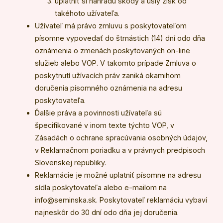
uplatniť si náhradu škody a ušlý zisk od
takéhoto užívateľa.
Užívateľ má právo zmluvu s poskytovateľom
písomne vypovedať do štrnástich (14) dní odo dňa
oznámenia o zmenách poskytovaných on-line
služieb alebo VOP. V takomto prípade Zmluva o
poskytnutí užívacích práv zaniká okamihom
doručenia písomného oznámenia na adresu
poskytovateľa.
Ďalšie práva a povinnosti užívateľa sú
špecifikované v inom texte týchto VOP, v
Zásadách o ochrane spracúvania osobných údajov,
v Reklamačnom poriadku a v právnych predpisoch
Slovenskej republiky.
Reklamácie je možné uplatniť písomne na adresu
sídla poskytovateľa alebo e-mailom na
info@seminska.sk
. Poskytovateľ reklamáciu vybaví
najneskôr do 30 dní odo dňa jej doručenia.