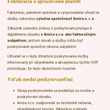
Fakturácia a spracovanie platieb
Fakturáciu, platobné operácie a vysporiadanie úhrad za
služby vykonáva
výlučne spoločnosť Amira s. r. o.
Zákazník uzatvára zmluvu o poskytovaní prístupu k
digitálnemu obsahu
s Amira s.r.o. ako fakturačným
subjektom
, pričom obsah a služby môžu byť
poskytované spoločne oboma subjektmi.
Užívateľ je o tejto štruktúre poskytovania služby
informovaný pri objednávke a akceptáciou týchto VOP
potvrdzuje, že tejto skutočnosti rozumie.
Vzťah medzi poskytovateľmi
Obaja poskytovatelia sa podieľajú na tvorbe a
poskytovaní obsahu.
Amira s.r.o. zodpovedá za technické riešenie,
objednávkový proces, fakturáciu a úhrady.