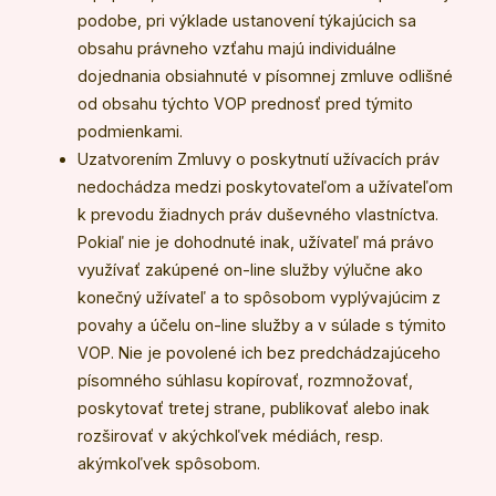
podobe, pri výklade ustanovení týkajúcich sa
obsahu právneho vzťahu majú individuálne
dojednania obsiahnuté v písomnej zmluve odlišné
od obsahu týchto VOP prednosť pred týmito
podmienkami.
Uzatvorením Zmluvy o poskytnutí užívacích práv
nedochádza medzi poskytovateľom a užívateľom
k prevodu žiadnych práv duševného vlastníctva.
Pokiaľ nie je dohodnuté inak, užívateľ má právo
využívať zakúpené on-line služby výlučne ako
konečný užívateľ a to spôsobom vyplývajúcim z
povahy a účelu on-line služby a v súlade s týmito
VOP. Nie je povolené ich bez predchádzajúceho
písomného súhlasu kopírovať, rozmnožovať,
poskytovať tretej strane, publikovať alebo inak
rozširovať v akýchkoľvek médiách, resp.
akýmkoľvek spôsobom.