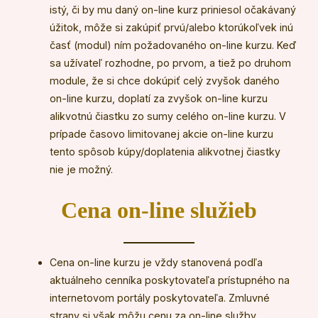
istý, či by mu daný on-line kurz priniesol očakávaný
úžitok, môže si zakúpiť prvú/alebo ktorúkoľvek inú
časť (modul) ním požadovaného on-line kurzu. Keď
sa užívateľ rozhodne, po prvom, a tiež po druhom
module, že si chce dokúpiť celý zvyšok daného
on-line kurzu, doplatí za zvyšok on-line kurzu
alikvotnú čiastku zo sumy celého on-line kurzu. V
prípade časovo limitovanej akcie on-line kurzu
tento spôsob kúpy/doplatenia alikvotnej čiastky
nie je možný.
Cena on-line služieb
Cena on-line kurzu je vždy stanovená podľa
aktuálneho cenníka poskytovateľa prístupného na
internetovom portály poskytovateľa. Zmluvné
strany si však môžu cenu za on-line služby