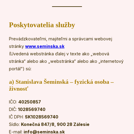
Poskytovatelia služby
Prevádzkovateľmi, majiteľmi a správcami webovej
stránky
www.seminska.sk
(Uvedená webstránka ďalej v texte ako „webová
stránka“ alebo ako „webstránka“ alebo ako „internetový
portál“) sú:
a) Stanislava Šeminská – fyzická osoba –
živnosť
IČO:
40250857
DIČ:
1028569740
IČ DPH:
SK1028569740
Sídlo:
Konečná 847/8, 900 28 Zálesie
E-mail:
info@seminska.sk