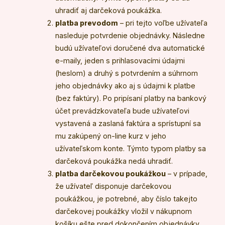
uhradiť aj darčeková poukážka.
platba prevodom
– pri tejto voľbe užívateľa
nasleduje potvrdenie objednávky. Následne
budú užívateľovi doručené dva automatické
e-maily, jeden s prihlasovacími údajmi
(heslom) a druhý s potvrdením a súhrnom
jeho objednávky ako aj s údajmi k platbe
(bez faktúry). Po pripísaní platby na bankový
účet prevádzkovateľa bude užívateľovi
vystavená a zaslaná faktúra a sprístupní sa
mu zakúpený on-line kurz v jeho
užívateľskom konte. Týmto typom platby sa
darčeková poukážka nedá uhradiť.
platba darčekovou poukážkou
– v prípade,
že užívateľ disponuje darčekovou
poukážkou, je potrebné, aby číslo takejto
darčekovej poukážky vložil v nákupnom
košíku ešte pred dokončením objednávky.