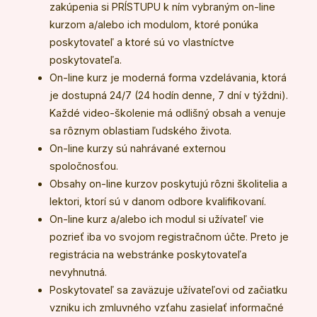
zakúpenia si PRÍSTUPU k ním vybraným on-line
kurzom a/alebo ich modulom, ktoré ponúka
poskytovateľ a ktoré sú vo vlastníctve
poskytovateľa.
On-line kurz je moderná forma vzdelávania, ktorá
je dostupná 24/7 (24 hodín denne, 7 dní v týždni).
Každé video-školenie má odlišný obsah a venuje
sa rôznym oblastiam ľudského života.
On-line kurzy sú nahrávané externou
spoločnosťou.
Obsahy on-line kurzov poskytujú rôzni školitelia a
lektori, ktorí sú v danom odbore kvalifikovaní.
On-line kurz a/alebo ich modul si užívateľ vie
pozrieť iba vo svojom registračnom účte. Preto je
registrácia na webstránke poskytovateľa
nevyhnutná.
Poskytovateľ sa zaväzuje užívateľovi od začiatku
vzniku ich zmluvného vzťahu zasielať informačné