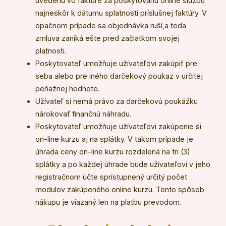
uvedenú vo faktúre za poskytovanú online službu
najneskôr k dátumu splatnosti príslušnej faktúry. V
opačnom prípade sa objednávka ruší,a teda
zmluva zaniká ešte pred začiatkom svojej
platnosti.
Poskytovateľ umožňuje užívateľovi zakúpiť pre
seba alebo pre iného darčekový poukaz v určitej
peňažnej hodnote.
Užívateľ si nemá právo za darčekovú poukážku
nárokovať finančnú náhradu.
Poskytovateľ umožňuje užívateľovi zakúpenie si
on-line kurzu aj na splátky. V takom prípade je
úhrada ceny on-line kurzu rozdelená na tri (3)
splátky a po každej úhrade bude užívateľovi v jeho
registračnom účte sprístupnený určitý počet
modulov zakúpeného online kurzu. Tento spôsob
nákupu je viazaný len na platbu prevodom.