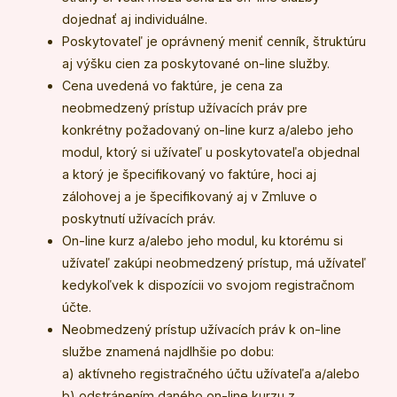
dojednať aj individuálne.
Poskytovateľ je oprávnený meniť cenník, štruktúru
aj výšku cien za poskytované on-line služby.
Cena uvedená vo faktúre, je cena za
neobmedzený prístup užívacích práv pre
konkrétny požadovaný on-line kurz a/alebo jeho
modul, ktorý si užívateľ u poskytovateľa objednal
a ktorý je špecifikovaný vo faktúre, hoci aj
zálohovej a je špecifikovaný aj v Zmluve o
poskytnutí užívacích práv.
On-line kurz a/alebo jeho modul, ku ktorému si
užívateľ zakúpi neobmedzený prístup, má užívateľ
kedykoľvek k dispozícii vo svojom registračnom
účte.
Neobmedzený prístup užívacích práv k on-line
službe znamená najdlhšie po dobu:
a) aktívneho registračného účtu užívateľa a/alebo
b) odstránením daného on-line kurzu z