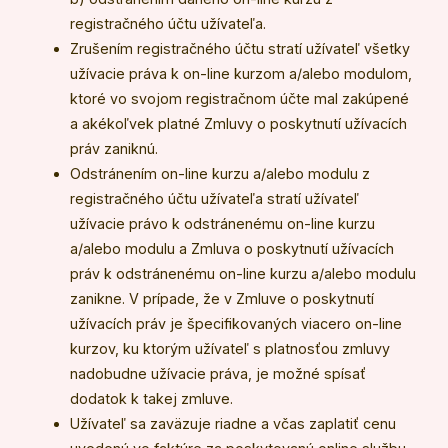
registračného účtu užívateľa.
Zrušením registračného účtu stratí užívateľ všetky
užívacie práva k on-line kurzom a/alebo modulom,
ktoré vo svojom registračnom účte mal zakúpené
a akékoľvek platné Zmluvy o poskytnutí užívacích
práv zaniknú.
Odstránením on-line kurzu a/alebo modulu z
registračného účtu užívateľa stratí užívateľ
užívacie právo k odstránenému on-line kurzu
a/alebo modulu a Zmluva o poskytnutí užívacích
práv k odstránenému on-line kurzu a/alebo modulu
zanikne. V prípade, že v Zmluve o poskytnutí
užívacích práv je špecifikovaných viacero on-line
kurzov, ku ktorým užívateľ s platnosťou zmluvy
nadobudne užívacie práva, je možné spísať
dodatok k takej zmluve.
Užívateľ sa zaväzuje riadne a včas zaplatiť cenu