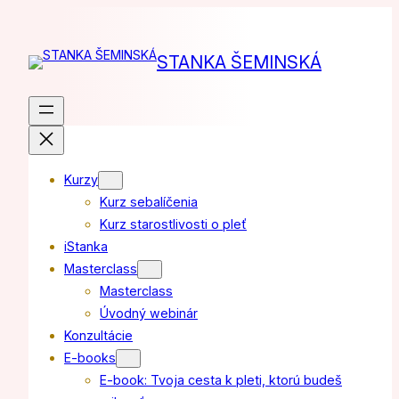
Prejsť
na
STANKA ŠEMINSKÁ
obsah
Kurzy
Kurz sebalíčenia
Kurz starostlivosti o pleť
iStanka
Masterclass
Masterclass
Úvodný webinár
Konzultácie
E-books
E-book: Tvoja cesta k pleti, ktorú budeš