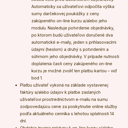
Automaticky sa užívateľovi odpočíta výška
sumy darčekovej poukážky z ceny
zakúpeného on-line kurzu a/alebo jeho
modulu. Nasleduje potvrdenie objednávky,
po ktorom budú užívateľovi doručené dva
automatické e-maily, jeden s prihlasovacími
údajmi (heslom) a druhý s potvrdením a
súhrnom jeho objednávky. V prípade nutnosti
doplatenia časti ceny zakúpeného on-line
kurzu je možné zvoliť len platbu kartou – viď
bod 1.
Platbu užívateľ vykoná na základe vystavenej
faktúry a/alebo údajov k platbe zaslaných
užívateľovi prostredníctvom e-mailu na sumu
zodpovedajúcu cene za poskytnutie online služby
podľa aktuálneho cenníka s lehotou splatnosti 14
dní.
Obdobie trvania prístupu k on-line kurzu a/alebo