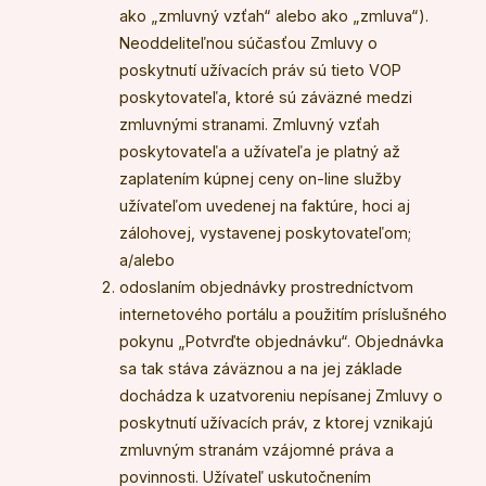
ako „zmluvný vzťah“ alebo ako „zmluva“).
Neoddeliteľnou súčasťou Zmluvy o
poskytnutí užívacích práv sú tieto VOP
poskytovateľa, ktoré sú záväzné medzi
zmluvnými stranami. Zmluvný vzťah
poskytovateľa a užívateľa je platný až
zaplatením kúpnej ceny on-line služby
užívateľom uvedenej na faktúre, hoci aj
zálohovej, vystavenej poskytovateľom;
a/alebo
odoslaním objednávky prostredníctvom
internetového portálu a použitím príslušného
pokynu „Potvrďte objednávku“. Objednávka
sa tak stáva záväznou a na jej základe
dochádza k uzatvoreniu nepísanej Zmluvy o
poskytnutí užívacích práv, z ktorej vznikajú
zmluvným stranám vzájomné práva a
povinnosti. Užívateľ uskutočnením