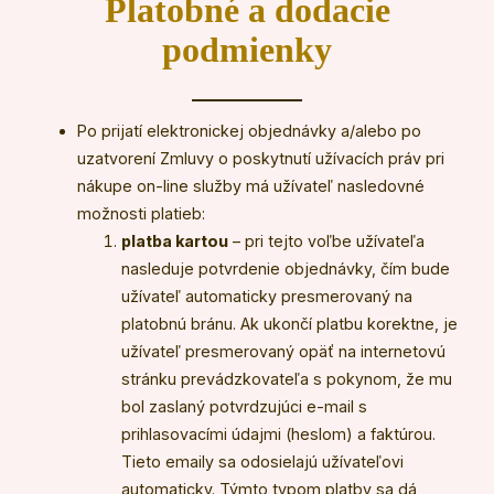
Platobné a dodacie
podmienky
Po prijatí elektronickej objednávky a/alebo po
uzatvorení Zmluvy o poskytnutí užívacích práv pri
nákupe on-line služby má užívateľ nasledovné
možnosti platieb:
platba kartou
– pri tejto voľbe užívateľa
nasleduje potvrdenie objednávky, čím bude
užívateľ automaticky presmerovaný na
platobnú bránu. Ak ukončí platbu korektne, je
užívateľ presmerovaný opäť na internetovú
stránku prevádzkovateľa s pokynom, že mu
bol zaslaný potvrdzujúci e-mail s
prihlasovacími údajmi (heslom) a faktúrou.
Tieto emaily sa odosielajú užívateľovi
automaticky. Týmto typom platby sa dá